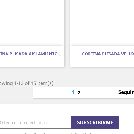
Vista rápida
Vista rápida


INA PLISADA AISLAMIENTO...
CORTINA PLISADA VELU
wing 1-12 of 15 item(s)
1
Segui
2