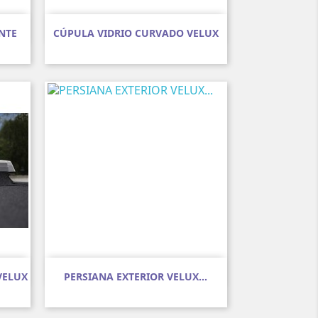
Vista rápida

NTE
CÚPULA VIDRIO CURVADO VELUX
Vista rápida

VELUX
PERSIANA EXTERIOR VELUX...