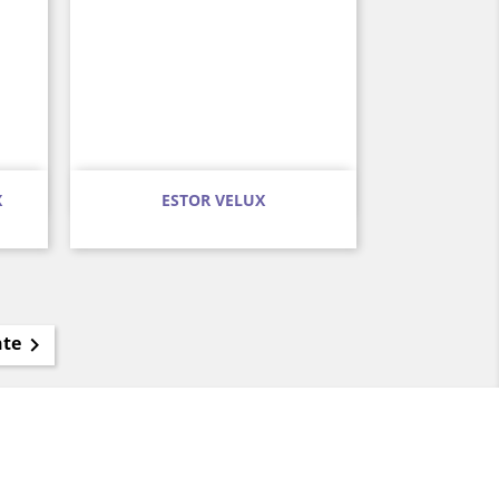
Vista rápida

X
ESTOR VELUX
nte
