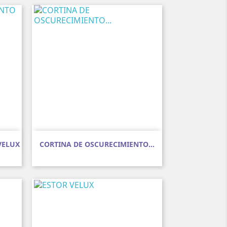
Vista rápida

VELUX
CORTINA DE OSCURECIMIENTO...