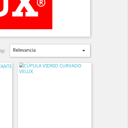
Relevancia

by: