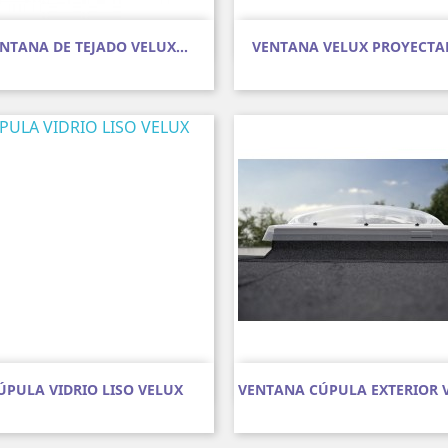
Vista rápida
Vista rápida


NTANA DE TEJADO VELUX...
VENTANA VELUX PROYECTA
Vista rápida
Vista rápida


ÚPULA VIDRIO LISO VELUX
VENTANA CÚPULA EXTERIOR 