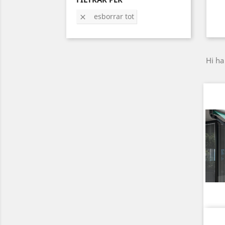
esborrar tot

Hi ha