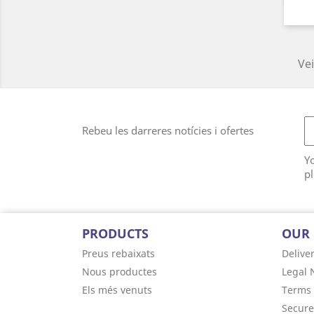
Vei
Rebeu les darreres notícies i ofertes
Y
pl
PRODUCTS
OUR
Preus rebaixats
Delive
Nous productes
Legal 
Els més venuts
Terms 
Secur