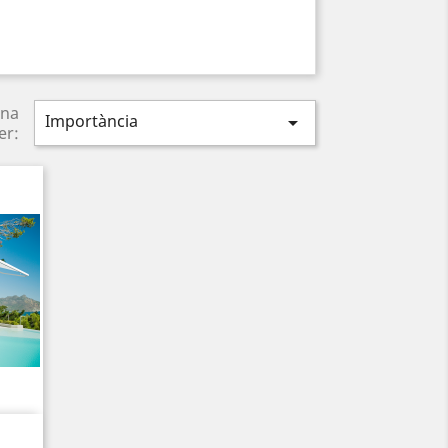
na
Importància

er: