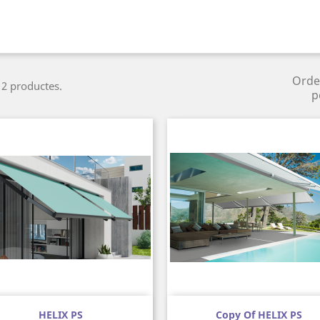
Orde
 2 productes.
p
Vista ràpida
Vista ràpida


HELIX PS
Copy Of HELIX PS