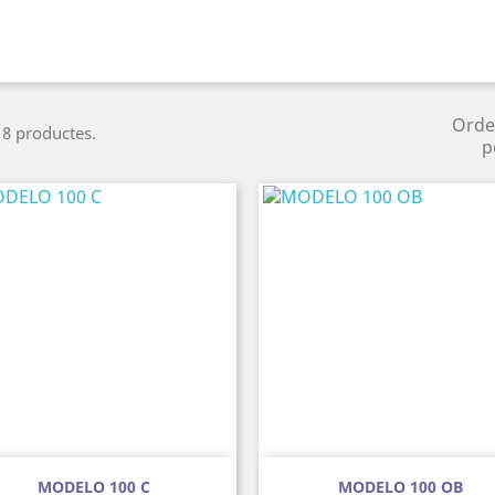
Orde
 8 productes.
p
Vista ràpida
Vista ràpida


MODELO 100 C
MODELO 100 OB