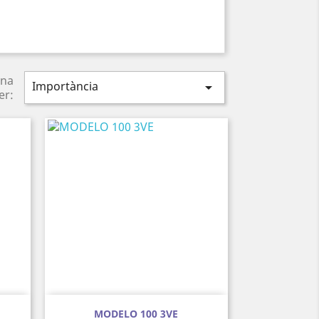
na
Importància

er:
Vista ràpida

MODELO 100 3VE