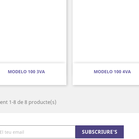
Vista ràpida
Vista ràpida


MODELO 100 3VA
MODELO 100 4VA
ent 1-8 de 8 producte(s)