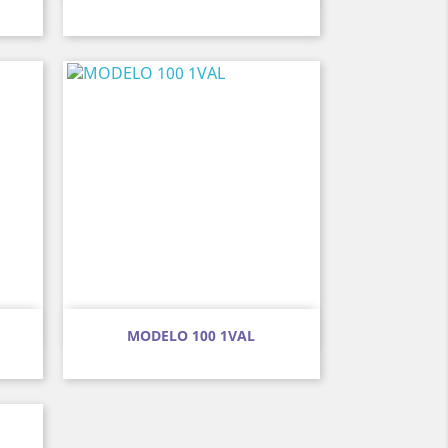
Vista ràpida

MODELO 100 1VAL