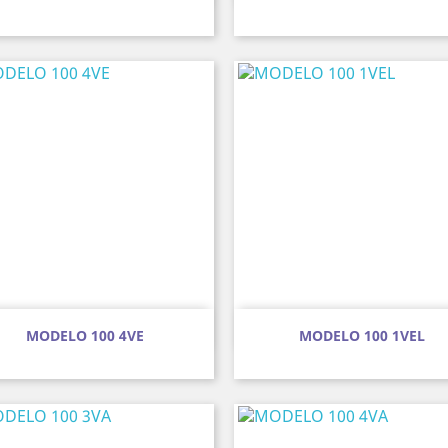
Vista ràpida
Vista ràpida


MODELO 100 4VE
MODELO 100 1VEL