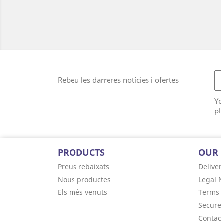
Rebeu les darreres notícies i ofertes
Y
pl
PRODUCTS
OUR
Preus rebaixats
Delive
Nous productes
Legal 
Els més venuts
Terms 
Secur
Contac