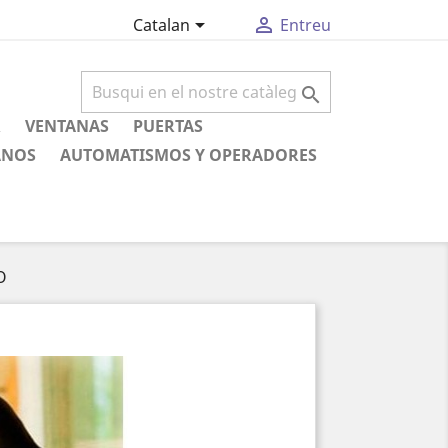


Catalan
Entreu

R
VENTANAS
PUERTAS
ANOS
AUTOMATISMOS Y OPERADORES
O