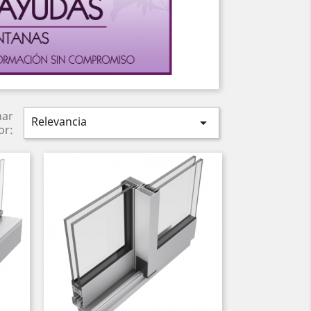
nar
Relevancia

or: