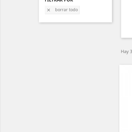
borrar todo

Hay 3