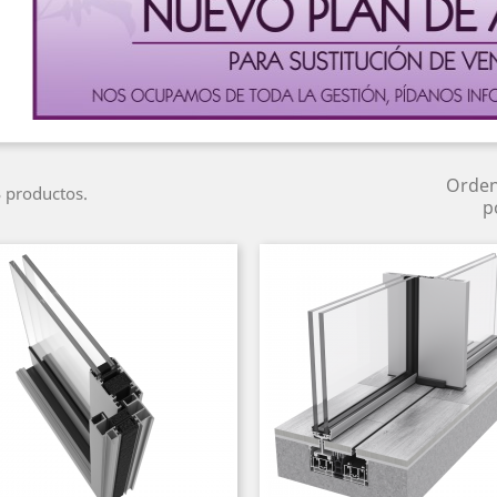
Orde
 productos.
p