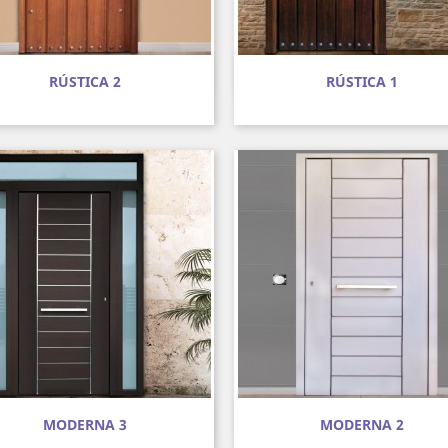
Vista rápida
Vista rápida


RÚSTICA 2
RÚSTICA 1
Vista rápida
Vista rápida


MODERNA 3
MODERNA 2