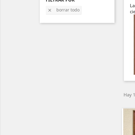
La
borrar todo

ci
Hay 1