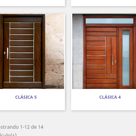
Vista rápida
Vista rápida


CLÁSICA 5
CLÁSICA 4
strando 1-12 de 14
ículo(s)