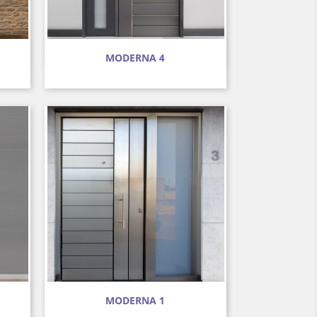
Vista rápida

MODERNA 4
Vista rápida

MODERNA 1