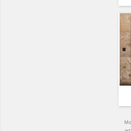
Mo
art