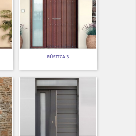
Vista rápida

RÚSTICA 3