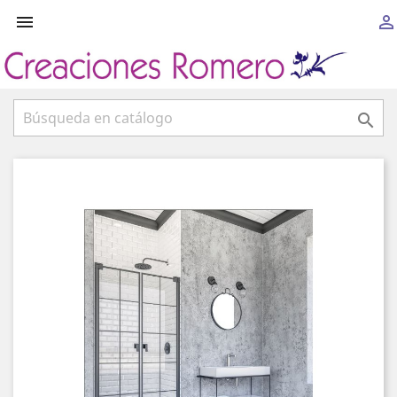


