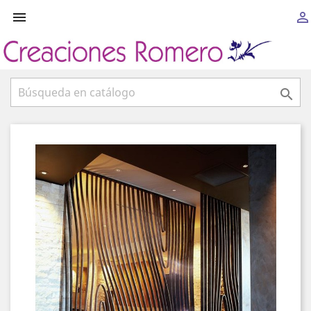


